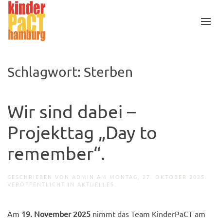
Zum Hauptinhalt springen
Schlagwort:
Sterben
Wir sind dabei –
Projekttag „Day to
remember“.
GESCHRIEBEN VON
ADMIN
AM
MONTAG, 27. OKTOBER 2025
.
VERÖFFENTLICHT IN
AKTUELLES
.
Am
19. November 2025
nimmt das Team KinderPaCT am