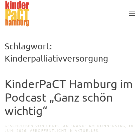
Zum Hauptinhalt springen
Schlagwort:
Kinderpalliativversorgung
KinderPaCT Hamburg im
Podcast „Ganz schön
wichtig“
GESCHRIEBEN VON
CHRISTIAN FRANKE
AM
DONNERSTAG, 18.
JUNI 2026
. VERÖFFENTLICHT IN
AKTUELLES
.